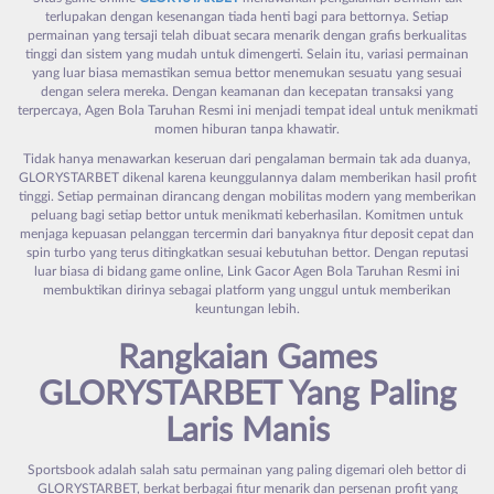
terlupakan dengan kesenangan tiada henti bagi para bettornya. Setiap
permainan yang tersaji telah dibuat secara menarik dengan grafis berkualitas
tinggi dan sistem yang mudah untuk dimengerti. Selain itu, variasi permainan
yang luar biasa memastikan semua bettor menemukan sesuatu yang sesuai
dengan selera mereka. Dengan keamanan dan kecepatan transaksi yang
terpercaya, Agen Bola Taruhan Resmi ini menjadi tempat ideal untuk menikmati
momen hiburan tanpa khawatir.
Tidak hanya menawarkan keseruan dari pengalaman bermain tak ada duanya,
GLORYSTARBET dikenal karena keunggulannya dalam memberikan hasil profit
tinggi. Setiap permainan dirancang dengan mobilitas modern yang memberikan
peluang bagi setiap bettor untuk menikmati keberhasilan. Komitmen untuk
menjaga kepuasan pelanggan tercermin dari banyaknya fitur deposit cepat dan
spin turbo yang terus ditingkatkan sesuai kebutuhan bettor. Dengan reputasi
luar biasa di bidang game online, Link Gacor Agen Bola Taruhan Resmi ini
membuktikan dirinya sebagai platform yang unggul untuk memberikan
keuntungan lebih.
Rangkaian Games
GLORYSTARBET
Yang Paling
Laris Manis
Sportsbook adalah salah satu permainan yang paling digemari oleh bettor di
GLORYSTARBET, berkat berbagai fitur menarik dan persenan profit yang