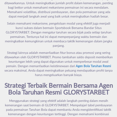
ditawarkannya. Untuk meningkatkan jumlah profit dalam kemenangan, penting
bagi bettor untuk memahami mekanisme permainan ini secara mendalam.
Memahami volatilitas, distribusi pembayaran, dan pola permainan yang ada
dapat menjadi langkah awal yang baik untuk meningkatkan hadiah besar.
Selain memahami mekanisme, pengelolaan modal yang efektif juga menjadi
kunci sukses dalam bermain Sportsbook Bersama Bandar Situs
GLORYSTARBET. Dengan mengatur taruhan secara bijak pada setiap taruhan
permainan, Tentunya hal ini dapat memperpanjang waktu bermain dan
meningkatkan kemungkinan untuk membaca taktik kemenangan dalam jangka
panjang.
Strategi lainnya adalah memanfaatkan fitur bonus atau promosi yang sering
ditawarkan oleh GLORYSTARBET. Promo tambahan saldo deposit memberikan
keuntungan lebih yang dapat digunakan untuk memperbesar modal awal
pemain. Dengan memanfaatkan keistimewaan dari
Agen Bola Taruhan Resmi
secara maksimal, Anda dapat meningkatkan peluang mendapatkan profit tanpa
harus mengeluarkan banyak biaya.
Strategi Terbaik Bermain Bersama Agen
Bola Taruhan Resmi GLORYSTARBET
Menggunakan strategi yang efektif adalah langkah penting dalam meraih
kemenangan saat bermain di GLORYSTARBET. Mempelajari tabel pembayaran
pada permainan Taruhan Bola dapat membantu Anda mengidentifikasi taktik
kemenangan dengan keuntungan tertinggi. Dengan memahami kombinasi