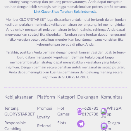
strategi yang mantap dan peluang pembayarannya, Anda dapat mengatur
taruhan dengan lebih strategis, sehingga memaksimalkan potensi profit bersama
Link Gacor Situs Taruhan Bola Indonesia
.
Member GLORYSTARBET juga disarankan untuk mulai bertaruh dalam jumlah
kecil dan perlahan meningkat ketika permainan berlangsung. Ini memungkinkan
Anda untuk mengamati pola permainan terlebih dahulu, sehingga Anda dapat
menyesuaikan strategi jika diperlukan. Taruhan yang terukur dapat mengurangi
risiko kerugian besar, sekaligus memberikan keuntungan yang konsisten jika
keberuntungan berada di pihak Anda.
Terakhir, pastikan Anda bermain dengan penuh konsentrasi dan tidak terburu-
buru dalam mengambil keputusan. Bermain terlalu cepat tanpa
mempertimbangkan strategi dapat menyebabkan kesalahan yang tidak di
inginkan. Dengan bermain secara perlahan untuk menganalisis setiap putaran,
Anda dapat meningkatkan kualitas permainan dan peluang menang secara
signifikan di GLORYSTARBET.
Kebijaksanaan
Platform
Kategori
Dukungan
Komunitas
Tentang
Promosi
Hot
+628781
WhatsA
GLORYSTARBET
Games
8196738
pp
Loyalty
Responsible
Slots
Telegra
Referral
Gambling
m