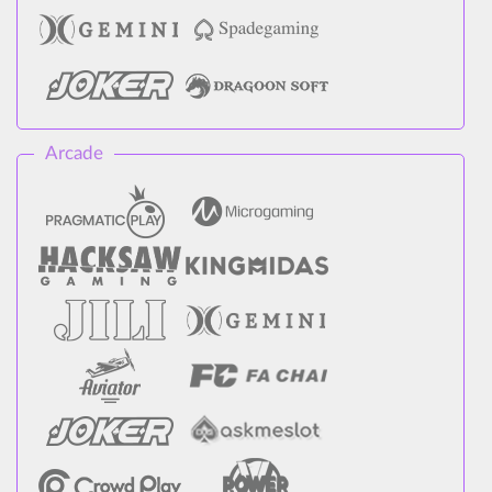
Arcade