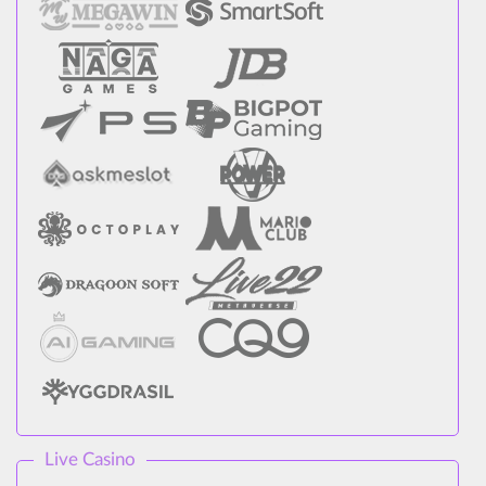
Live Casino