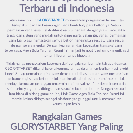
Terbaru di Indonesia
Situs game online
GLORYSTARBET
menawarkan pengalaman bermain tak
terlupakan dengan kesenangan tiada henti bagi para bettornya. Setiap
permainan yang tersaji telah dibuat secara menarik dengan grafis berkualitas
tinggi dan sistem yang mudah untuk dimengerti. Selain itu, variasi permainan
yang luar biasa memastikan semua bettor menemukan sesuatu yang sesuai
dengan selera mereka. Dengan keamanan dan kecepatan transaksi yang
terpercaya, Agen Bola Taruhan Resmi ini menjadi tempat ideal untuk menikmati
momen hiburan tanpa khawatir.
Tidak hanya menawarkan keseruan dari pengalaman bermain tak ada duanya,
GLORYSTARBET dikenal karena keunggulannya dalam memberikan hasil profit
tinggi. Setiap permainan dirancang dengan mobilitas modern yang memberikan
peluang bagi setiap bettor untuk menikmati keberhasilan. Komitmen untuk
menjaga kepuasan pelanggan tercermin dari banyaknya fitur deposit cepat dan
spin turbo yang terus ditingkatkan sesuai kebutuhan bettor. Dengan reputasi
luar biasa di bidang game online, Link Gacor Agen Bola Taruhan Resmi ini
membuktikan dirinya sebagai platform yang unggul untuk memberikan
keuntungan lebih.
Rangkaian Games
GLORYSTARBET
Yang Paling