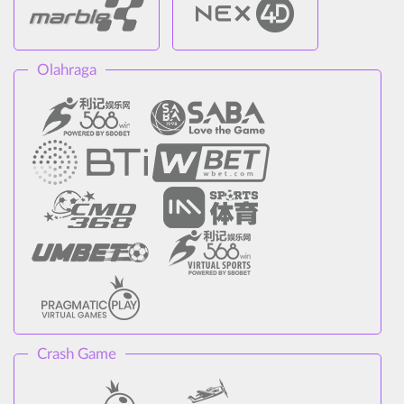
Olahraga
Crash Game