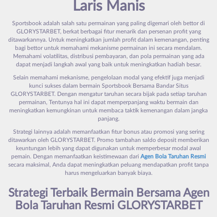
Laris Manis
Sportsbook adalah salah satu permainan yang paling digemari oleh bettor di
GLORYSTARBET, berkat berbagai fitur menarik dan persenan profit yang
ditawarkannya. Untuk meningkatkan jumlah profit dalam kemenangan, penting
bagi bettor untuk memahami mekanisme permainan ini secara mendalam.
Memahami volatilitas, distribusi pembayaran, dan pola permainan yang ada
dapat menjadi langkah awal yang baik untuk meningkatkan hadiah besar.
Selain memahami mekanisme, pengelolaan modal yang efektif juga menjadi
kunci sukses dalam bermain Sportsbook Bersama Bandar Situs
GLORYSTARBET. Dengan mengatur taruhan secara bijak pada setiap taruhan
permainan, Tentunya hal ini dapat memperpanjang waktu bermain dan
meningkatkan kemungkinan untuk membaca taktik kemenangan dalam jangka
panjang.
Strategi lainnya adalah memanfaatkan fitur bonus atau promosi yang sering
ditawarkan oleh GLORYSTARBET. Promo tambahan saldo deposit memberikan
keuntungan lebih yang dapat digunakan untuk memperbesar modal awal
pemain. Dengan memanfaatkan keistimewaan dari
Agen Bola Taruhan Resmi
secara maksimal, Anda dapat meningkatkan peluang mendapatkan profit tanpa
harus mengeluarkan banyak biaya.
Strategi Terbaik Bermain Bersama Agen
Bola Taruhan Resmi GLORYSTARBET