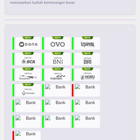
menawarkan hadiah kemenangan besar