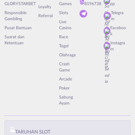
GLORYSTARBET
Games
8196738
pp
Loyalty
Responsible
Slots
Telegra
Referral
Gambling
m
Live
Pusat Bantuan
Casino
Faceboo
k
Syarat dan
Race
Ketentuan
Instagra
Togel
m
Olahraga
Crash
Game
Arcade
Poker
Sabung
Ayam
TARUHAN SLOT