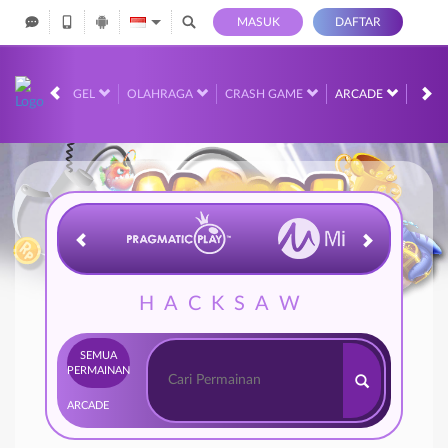
MASUK
DAFTAR
RACE
TOGEL
OLAHRAGA
CRASH GAME
ARCADE
POK
HACKSAW
SEMUA
PERMAINAN
ARCADE