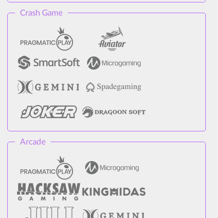
Crash Game
Arcade