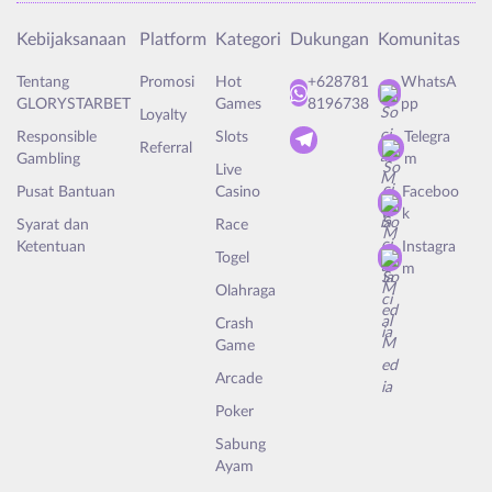
Kebijaksanaan
Platform
Kategori
Dukungan
Komunitas
Tentang
Promosi
Hot
+628781
WhatsA
GLORYSTARBET
Games
8196738
pp
Loyalty
Responsible
Slots
Telegra
Referral
Gambling
m
Live
Pusat Bantuan
Casino
Faceboo
k
Syarat dan
Race
Ketentuan
Instagra
Togel
m
Olahraga
Crash
Game
Arcade
Poker
Sabung
Ayam