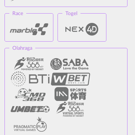
Race
Togel
Olahraga