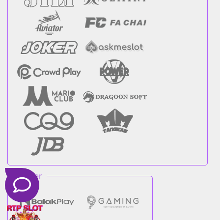
Poker