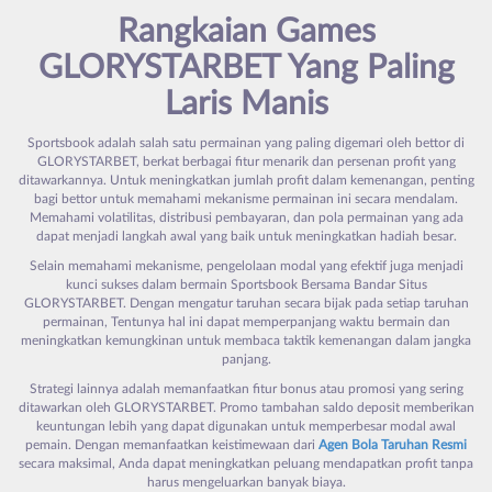
Rangkaian Games
GLORYSTARBET
Yang Paling
Laris Manis
Sportsbook adalah salah satu permainan yang paling digemari oleh bettor di
GLORYSTARBET, berkat berbagai fitur menarik dan persenan profit yang
ditawarkannya. Untuk meningkatkan jumlah profit dalam kemenangan, penting
bagi bettor untuk memahami mekanisme permainan ini secara mendalam.
Memahami volatilitas, distribusi pembayaran, dan pola permainan yang ada
dapat menjadi langkah awal yang baik untuk meningkatkan hadiah besar.
Selain memahami mekanisme, pengelolaan modal yang efektif juga menjadi
kunci sukses dalam bermain Sportsbook Bersama Bandar Situs
GLORYSTARBET. Dengan mengatur taruhan secara bijak pada setiap taruhan
permainan, Tentunya hal ini dapat memperpanjang waktu bermain dan
meningkatkan kemungkinan untuk membaca taktik kemenangan dalam jangka
panjang.
Strategi lainnya adalah memanfaatkan fitur bonus atau promosi yang sering
ditawarkan oleh GLORYSTARBET. Promo tambahan saldo deposit memberikan
keuntungan lebih yang dapat digunakan untuk memperbesar modal awal
pemain. Dengan memanfaatkan keistimewaan dari
Agen Bola Taruhan Resmi
secara maksimal, Anda dapat meningkatkan peluang mendapatkan profit tanpa
harus mengeluarkan banyak biaya.