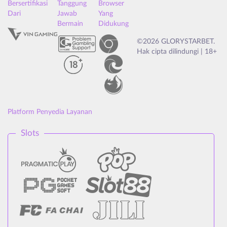
Bersertifikasi
Tanggung
Browser
Dari
Jawab
Yang
Bermain
Didukung
©2026 GLORYSTARBET.
Hak cipta dilindungi | 18+
Platform Penyedia Layanan
Slots