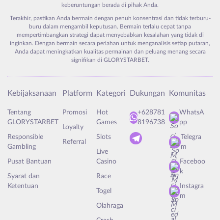
keberuntungan berada di pihak Anda.
Terakhir, pastikan Anda bermain dengan penuh konsentrasi dan tidak terburu-
buru dalam mengambil keputusan. Bermain terlalu cepat tanpa
mempertimbangkan strategi dapat menyebabkan kesalahan yang tidak di
inginkan. Dengan bermain secara perlahan untuk menganalisis setiap putaran,
Anda dapat meningkatkan kualitas permainan dan peluang menang secara
signifikan di GLORYSTARBET.
Kebijaksanaan
Platform
Kategori
Dukungan
Komunitas
Tentang
Promosi
Hot
+628781
WhatsA
GLORYSTARBET
Games
8196738
pp
Loyalty
Responsible
Slots
Telegra
Referral
Gambling
m
Live
Pusat Bantuan
Casino
Faceboo
k
Syarat dan
Race
Ketentuan
Instagra
Togel
m
Olahraga