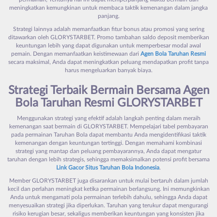
meningkatkan kemungkinan untuk membaca taktik kemenangan dalam jangka
panjang.
Strategi lainnya adalah memanfaatkan fitur bonus atau promosi yang sering
ditawarkan oleh GLORYSTARBET. Promo tambahan saldo deposit memberikan
keuntungan lebih yang dapat digunakan untuk memperbesar modal awal
pemain. Dengan memanfaatkan keistimewaan dari
Agen Bola Taruhan Resmi
secara maksimal, Anda dapat meningkatkan peluang mendapatkan profit tanpa
harus mengeluarkan banyak biaya.
Strategi Terbaik Bermain Bersama Agen
Bola Taruhan Resmi GLORYSTARBET
Menggunakan strategi yang efektif adalah langkah penting dalam meraih
kemenangan saat bermain di GLORYSTARBET. Mempelajari tabel pembayaran
pada permainan Taruhan Bola dapat membantu Anda mengidentifikasi taktik
kemenangan dengan keuntungan tertinggi. Dengan memahami kombinasi
strategi yang mantap dan peluang pembayarannya, Anda dapat mengatur
taruhan dengan lebih strategis, sehingga memaksimalkan potensi profit bersama
Link Gacor Situs Taruhan Bola Indonesia
.
Member GLORYSTARBET juga disarankan untuk mulai bertaruh dalam jumlah
kecil dan perlahan meningkat ketika permainan berlangsung. Ini memungkinkan
Anda untuk mengamati pola permainan terlebih dahulu, sehingga Anda dapat
menyesuaikan strategi jika diperlukan. Taruhan yang terukur dapat mengurangi
risiko kerugian besar, sekaligus memberikan keuntungan yang konsisten jika