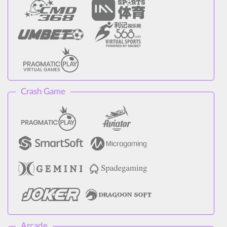
Crash Game
Arcade