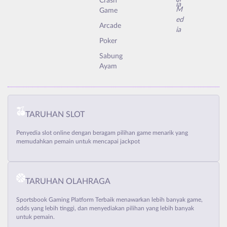
Crash
Game
Arcade
Poker
Sabung
Ayam
TARUHAN SLOT
Penyedia slot online dengan beragam pilihan game menarik yang
memudahkan pemain untuk mencapai jackpot
TARUHAN OLAHRAGA
Sportsbook Gaming Platform Terbaik menawarkan lebih banyak game,
odds yang lebih tinggi, dan menyediakan pilihan yang lebih banyak
untuk pemain.