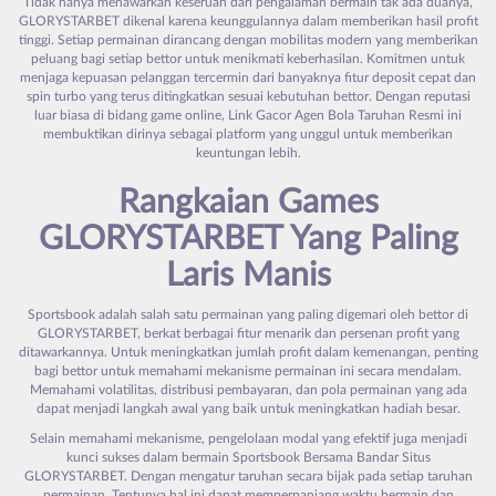
Tidak hanya menawarkan keseruan dari pengalaman bermain tak ada duanya,
GLORYSTARBET dikenal karena keunggulannya dalam memberikan hasil profit
tinggi. Setiap permainan dirancang dengan mobilitas modern yang memberikan
peluang bagi setiap bettor untuk menikmati keberhasilan. Komitmen untuk
menjaga kepuasan pelanggan tercermin dari banyaknya fitur deposit cepat dan
spin turbo yang terus ditingkatkan sesuai kebutuhan bettor. Dengan reputasi
luar biasa di bidang game online, Link Gacor Agen Bola Taruhan Resmi ini
membuktikan dirinya sebagai platform yang unggul untuk memberikan
keuntungan lebih.
Rangkaian Games
GLORYSTARBET
Yang Paling
Laris Manis
Sportsbook adalah salah satu permainan yang paling digemari oleh bettor di
GLORYSTARBET, berkat berbagai fitur menarik dan persenan profit yang
ditawarkannya. Untuk meningkatkan jumlah profit dalam kemenangan, penting
bagi bettor untuk memahami mekanisme permainan ini secara mendalam.
Memahami volatilitas, distribusi pembayaran, dan pola permainan yang ada
dapat menjadi langkah awal yang baik untuk meningkatkan hadiah besar.
Selain memahami mekanisme, pengelolaan modal yang efektif juga menjadi
kunci sukses dalam bermain Sportsbook Bersama Bandar Situs
GLORYSTARBET. Dengan mengatur taruhan secara bijak pada setiap taruhan
permainan, Tentunya hal ini dapat memperpanjang waktu bermain dan