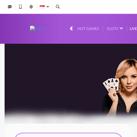
HOT GAMES
SLOTS
LIV