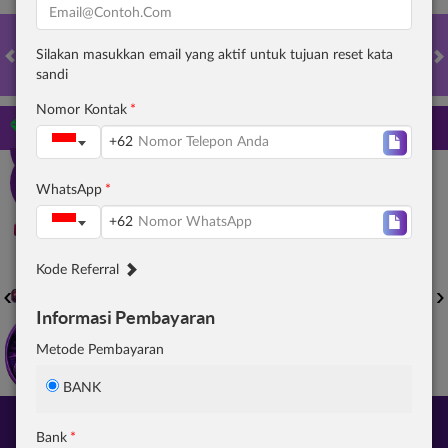
Silakan masukkan email yang aktif untuk tujuan reset kata
sandi
HOT GAMES
SLOTS
LIVE CASINO
RACE
TOGEL
OL
Nomor Kontak
Game Populer
+62
WhatsApp
+62
Kode Referral
GATES OF OLYMPUS POP
BANG GACOR 1000
GOYANG GAIB
Informasi Pembayaran
Metode Pembayaran
BANK
WUKONG - BLACK SCATTER
DJ BOOM BOOM
POKER WIN
Bank
Beranda
Promosi
Masuk
Hub. Kami
Akun Saya