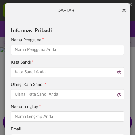
×
GLORYSTARBET Aplikasi Mobile
×
DAFTAR
UNDUH
Jangan tampilkan lagi hari ini
Informasi Pribadi
Masuk
Daftar
Nama Pengguna
a, casino, slot, poker, dan beragam jenis games lainnya. Hubungi LiveChat untuk i
Kata Sandi
Ulangi Kata Sandi
JACKPOT
PLAY
Nama Lengkap
IDR
12,667,800,430
Email